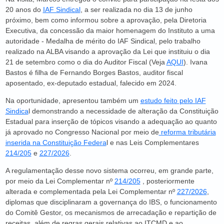
20 anos do
IAF Sindical
, a ser realizada no dia 13 de junho
próximo, bem como informou sobre a aprovação, pela Diretoria
Executiva, da concessão da maior homenagem do Instituto a uma
autoridade - Medalha de mérito do IAF Sindical, pelo trabalho
realizado na ALBA visando a aprovação da Lei que instituiu o dia
21 de setembro como o dia do Auditor Fiscal (Veja
AQUI
). Ivana
Bastos é filha de Fernando Borges Bastos, auditor fiscal
aposentado, ex‑deputado estadual, falecido em 2024.
Na oportunidade, apresentou também um
estudo feito pelo IAF
Sindica
l demonstrando a necessidade de alteração da Constituição
Estadual para inserção de tópicos visando a adequação ao quanto
já aprovado no Congresso Nacional por meio de
reforma tributária
inserida na Constituição Federa
l e nas Leis Complementares
214/205
e
227/2026
.
A regulamentação desse novo sistema ocorreu, em grande parte,
por meio da Lei Complementar nº
214/205
, posteriormente
alterada e complementada pela Lei Complementar nº
227/2026
,
diplomas que disciplinaram a governança do IBS, o funcionamento
do Comitê Gestor, os mecanismos de arrecadação e repartição de
receitas, além de regras gerais relativas ao ITCMD e ao