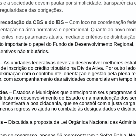
ntes e a sociedade devem pautar por simplicidade, transparênci
 regularidade das obrigações.
Arrecadação da CBS e do IBS
– Com foco na coordenação feder
mentação na área normativa e operacional. Quanto ao novo mo
entes, nos patamares atuais, mediante critérios de distribuição 
to importante o papel do Fundo de Desenvolvimento Regional, 
ntivos não tributários.
– As unidades federativas deverão desenvolver melhores estra
e inscrição do crédito tributário na Dívida Ativa. Por outro la
ximação com o contribuinte, orientação e gestão pela plena reg
uto, com acompanhamento das atividades comerciais em tempo i
ades
– Estados e Municípios que anteciparam seus programas d
tributo no desenvolvimento do Estado e na manutenção dos serv
incentivará a boa cidadania, que se constrói com a justa carga t
o menos regressivo ajuda no combate às desigualdades e distri
as
– Discutida a proposta da Lei Orgânica Nacional das Adminis
param do congresso, apenas 06 representaram a Sefaz Bahia.
No