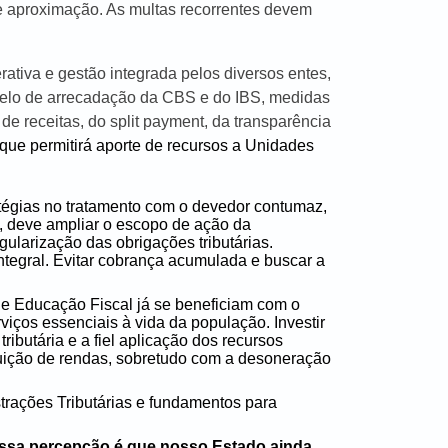
a e aproximação. As multas recorrentes devem
ativa e gestão integrada pelos diversos entes,
delo de arrecadação da CBS e do IBS, medidas
de receitas, do split payment, da transparência
que permitirá aporte de recursos a Unidades
tégias no tratamento com o devedor contumaz,
do, deve ampliar o escopo de ação da
ularização das obrigações tributárias.
ntegral. Evitar cobrança acumulada e buscar a
e Educação Fiscal já se beneficiam com o
iços essenciais à vida da população. Investir
ributária e a fiel aplicação dos recursos
buição de rendas, sobretudo com a desoneração
trações Tributárias e fundamentos para
ssa percepção é que nosso Estado ainda