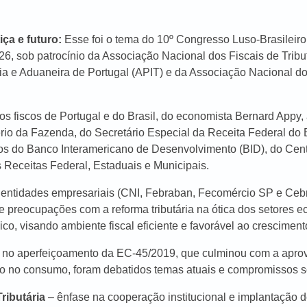
ça e futuro:
Esse foi o tema do 10º Congresso Luso-Brasileiro 
026, sob patrocínio da Associação Nacional dos Fiscais de Tri
ria e Aduaneira de Portugal (APIT) e da Associação Nacional d
s fiscos de Portugal e do Brasil, do economista Bernard Appy,
ério da Fazenda, do Secretário Especial da Receita Federal do B
s do Banco Interamericano de Desenvolvimento (BID), do Cent
s Receitas Federal, Estaduais e Municipais.
entidades empresariais (CNI, Febraban, Fecomércio SP e Cebra
 e preocupações com a reforma tributária na ótica dos setores
co, visando ambiente fiscal eficiente e favorável ao crescimen
es no aperfeiçoamento da EC-45/2019, que culminou com a aprov
 no consumo, foram debatidos temas atuais e compromissos soc
ributária
– ênfase na cooperação institucional e implantação d