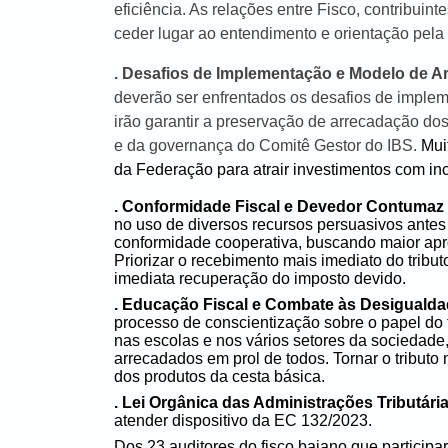
eficiência. As relações entre Fisco, contribui
ceder lugar ao entendimento e orientação pela
. Desafios de Implementação e Modelo de 
deverão ser enfrentados os desafios de imple
irão garantir a preservação de arrecadação dos 
e da governança do Comitê Gestor do IBS.
Mui
da Federação para atrair investimentos com ince
. Conformidade Fiscal e Devedor Contumaz
no uso de diversos recursos persuasivos antes d
conformidade cooperativa, buscando maior apro
Priorizar o recebimento mais imediato do trib
imediata recuperação do imposto devido.
. Educação Fiscal e Combate às Desiguald
processo de conscientização sobre o papel do 
nas escolas e nos vários setores da sociedade, 
arrecadados em prol de todos. Tornar o tribut
dos produtos da cesta básica.
. Lei Orgânica das Administrações Tributári
atender dispositivo da EC 132/2023.
Dos 23 auditores do fisco baiano que partici