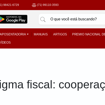
71) 98421-6729
(71) 99110-3593
APOSENTADORIA
MANUAIS
ARTIGOS
PREMIO NACIONAL D
VÍDEOS
ma fiscal: cooperaçã