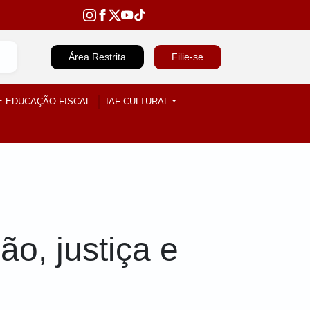
Área Restrita
Filie-se
E EDUCAÇÃO FISCAL
IAF CULTURAL
o, justiça e