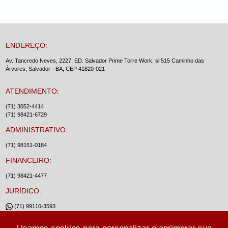
ENDEREÇO:
Av. Tancredo Neves, 2227, ED. Salvador Prime Torre Work, sl 515 Caminho das
Árvores, Salvador - BA, CEP 41820-021
ATENDIMENTO:
(71) 3052-4414
(71) 98421-6729
ADMINISTRATIVO:
(71) 98151-0184
FINANCEIRO:
(71) 98421-4477
JURÍDICO:
(71) 99110-3593