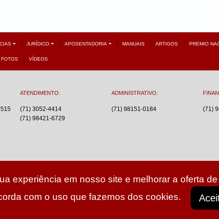
CIAS
JURÍDICO
APOSENTADORIA
MANUAIS
ARTIGOS
PREMIO NA
FOTOS
VÍDEOS
ATENDIMENTO:
ADMINISTRATIVO:
FINAN
 515
(71) 3052-4414
(71) 98151-0184
(71) 
(71) 98421-6729
a experiência em nosso site e melhorar a oferta de 
corda com o uso que fazemos dos cookies.
Acei
26 - Instituto dos Auditores Fiscais do Estado da Bahia - Todos os dire