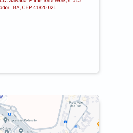
ED. Salvador Prime Torre Work, sl 515
vador - BA, CEP 41820-021