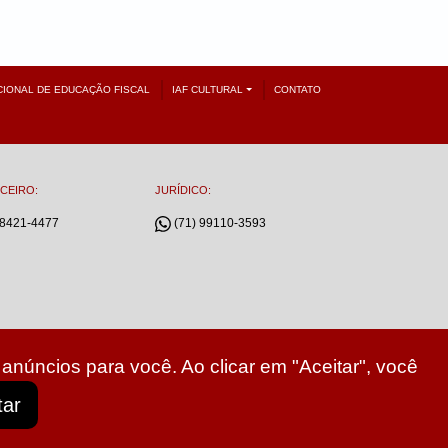
CIONAL DE EDUCAÇÃO FISCAL
IAF CULTURAL
CONTATO
CEIRO:
JURÍDICO:
98421-4477
(71) 99110-3593
anúncios para você. Ao clicar em "Aceitar", você
tar
itos reservados