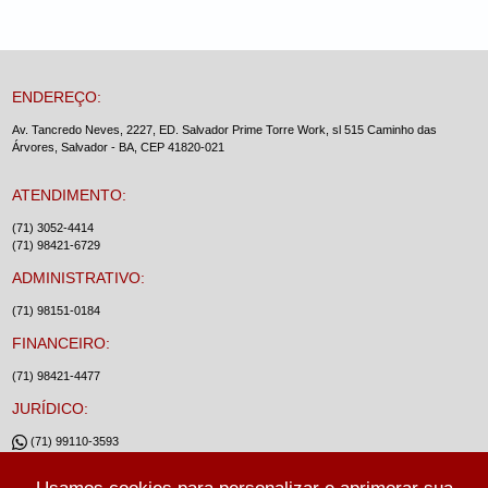
ENDEREÇO:
Av. Tancredo Neves, 2227, ED. Salvador Prime Torre Work, sl 515 Caminho das
Árvores, Salvador - BA, CEP 41820-021
ATENDIMENTO:
(71) 3052-4414
(71) 98421-6729
ADMINISTRATIVO:
(71) 98151-0184
FINANCEIRO:
(71) 98421-4477
JURÍDICO:
(71) 99110-3593