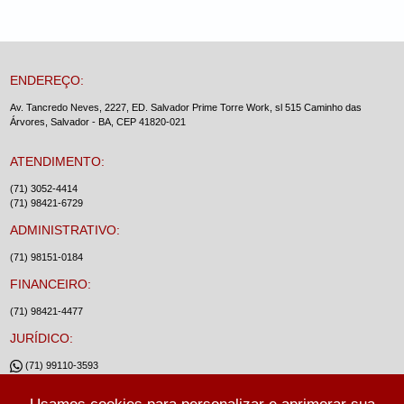
ENDEREÇO:
Av. Tancredo Neves, 2227, ED. Salvador Prime Torre Work, sl 515 Caminho das
Árvores, Salvador - BA, CEP 41820-021
ATENDIMENTO:
(71) 3052-4414
(71) 98421-6729
ADMINISTRATIVO:
(71) 98151-0184
FINANCEIRO:
(71) 98421-4477
JURÍDICO:
(71) 99110-3593