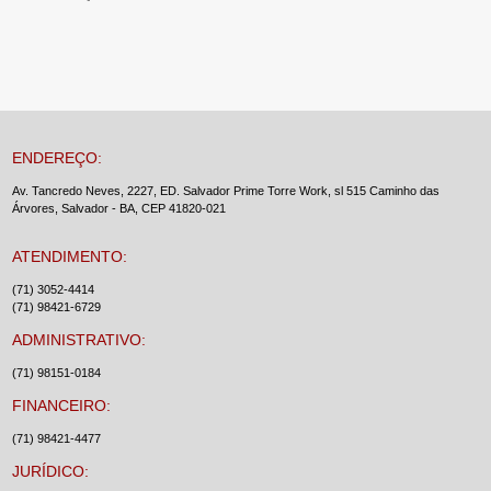
ENDEREÇO:
Av. Tancredo Neves, 2227, ED. Salvador Prime Torre Work, sl 515 Caminho das
Árvores, Salvador - BA, CEP 41820-021
ATENDIMENTO:
(71) 3052-4414
(71) 98421-6729
ADMINISTRATIVO:
(71) 98151-0184
FINANCEIRO:
(71) 98421-4477
JURÍDICO: