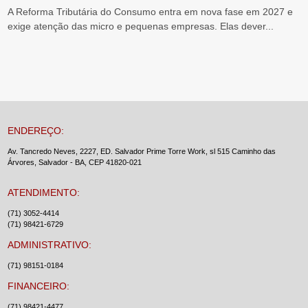
A Reforma Tributária do Consumo entra em nova fase em 2027 e
exige atenção das micro e pequenas empresas. Elas dever...
ENDEREÇO:
Av. Tancredo Neves, 2227, ED. Salvador Prime Torre Work, sl 515 Caminho das
Árvores, Salvador - BA, CEP 41820-021
ATENDIMENTO:
(71) 3052-4414
(71) 98421-6729
ADMINISTRATIVO:
(71) 98151-0184
FINANCEIRO:
(71) 98421-4477