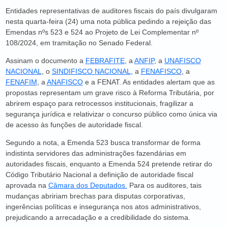
Entidades representativas de auditores fiscais do país divulgaram
nesta quarta-feira (24) uma nota pública pedindo a rejeição das
Emendas nºs 523 e 524 ao Projeto de Lei Complementar nº
108/2024, em tramitação no Senado Federal.
Assinam o documento a
FEBRAFITE
, a
ANFIP
, a
UNAFISCO
NACIONAL
, o
SINDIFISCO NACIONAL
, a
FENAFISCO
, a
FENAFIM
, a
ANAFISCO
e a FENAT. As entidades alertam que as
propostas representam um grave risco à Reforma Tributária, por
abrirem espaço para retrocessos institucionais, fragilizar a
segurança jurídica e relativizar o concurso público como única via
de acesso às funções de autoridade fiscal.
Segundo a nota, a Emenda 523 busca transformar de forma
indistinta servidores das administrações fazendárias em
autoridades fiscais, enquanto a Emenda 524 pretende retirar do
Código Tributário Nacional a definição de autoridade fiscal
aprovada na
Câmara dos Deputados.
Para os auditores, tais
mudanças abririam brechas para disputas corporativas,
ingerências políticas e insegurança nos atos administrativos,
prejudicando a arrecadação e a credibilidade do sistema.