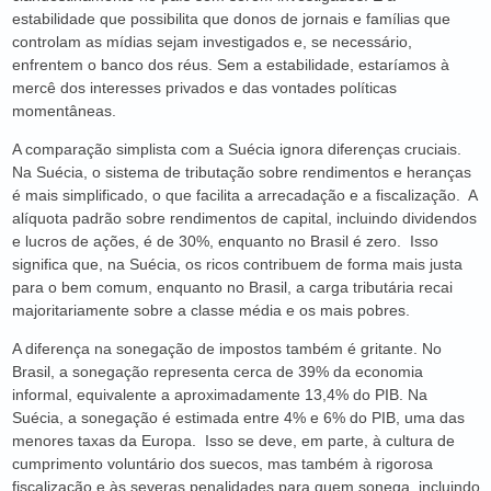
estabilidade que possibilita que donos de jornais e famílias que
controlam as mídias sejam investigados e, se necessário,
enfrentem o banco dos réus. Sem a estabilidade, estaríamos à
mercê dos interesses privados e das vontades políticas
momentâneas.
A comparação simplista com a Suécia ignora diferenças cruciais.
Na Suécia, o sistema de tributação sobre rendimentos e heranças
é mais simplificado, o que facilita a arrecadação e a fiscalização. A
alíquota padrão sobre rendimentos de capital, incluindo dividendos
e lucros de ações, é de 30%, enquanto no Brasil é zero. Isso
significa que, na Suécia, os ricos contribuem de forma mais justa
para o bem comum, enquanto no Brasil, a carga tributária recai
majoritariamente sobre a classe média e os mais pobres.
A diferença na sonegação de impostos também é gritante. No
Brasil, a sonegação representa cerca de 39% da economia
informal, equivalente a aproximadamente 13,4% do PIB. Na
Suécia, a sonegação é estimada entre 4% e 6% do PIB, uma das
menores taxas da Europa. Isso se deve, em parte, à cultura de
cumprimento voluntário dos suecos, mas também à rigorosa
fiscalização e às severas penalidades para quem sonega, incluindo