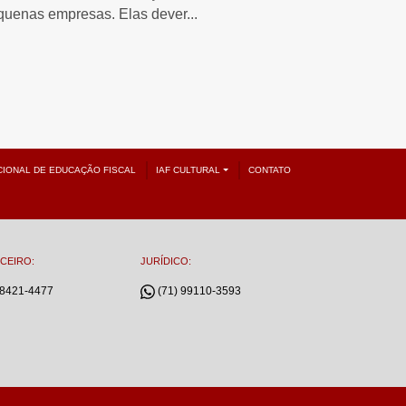
quenas empresas. Elas dever...
CIONAL DE EDUCAÇÃO FISCAL
IAF CULTURAL
CONTATO
CEIRO:
JURÍDICO:
98421-4477
(71) 99110-3593