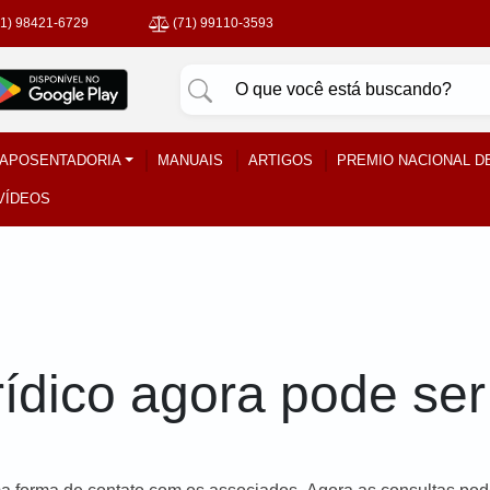
71) 98421-6729
(71) 99110-3593
APOSENTADORIA
MANUAIS
ARTIGOS
PREMIO NACIONAL D
VÍDEOS
rídico agora pode se