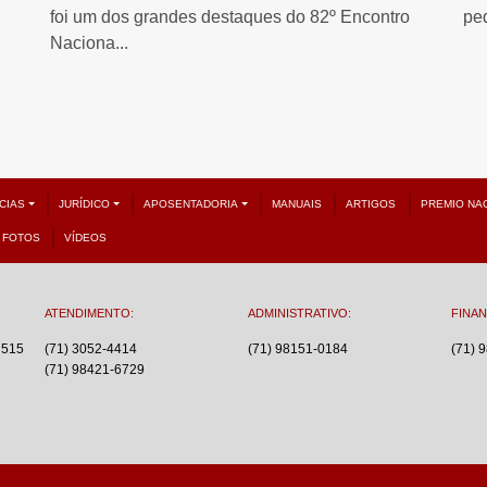
foi um dos grandes destaques do 82º Encontro
pe
Naciona...
CIAS
JURÍDICO
APOSENTADORIA
MANUAIS
ARTIGOS
PREMIO NA
FOTOS
VÍDEOS
ATENDIMENTO:
ADMINISTRATIVO:
FINAN
 515
(71) 3052-4414
(71) 98151-0184
(71) 
(71) 98421-6729